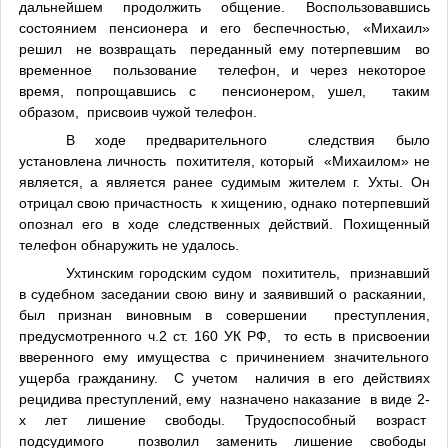
дальнейшем продолжить общение. Воспользовавшись
состоянием пенсионера и его беспечностью, «Михаил»
решил не возвращать переданный ему потерпевшим во
временное пользование телефон, и через некоторое
время, попрощавшись с пенсионером, ушел, таким
образом, присвоив чужой телефон.
В ходе предварительного следствия было
установлена личность похитителя, который «Михаилом» не
является, а является ранее судимым жителем г. Ухты. Он
отрицал свою причастность к хищению, однако потерпевший
опознал его в ходе следственных действий. Похищенный
телефон обнаружить не удалось.
Ухтинским городским судом похититель, признавший
в судебном заседании свою вину и заявивший о раскаянии,
был признан виновным в совершении преступления,
предусмотренного ч.2 ст. 160 УК РФ, то есть в присвоении
вверенного ему имущества с причинением значительного
ущерба гражданину. С учетом наличия в его действиях
рецидива преступлений, ему назначено наказание в виде 2-
х лет лишение свободы. Трудоспособный возраст
подсудимого позволил заменить лишение свободы