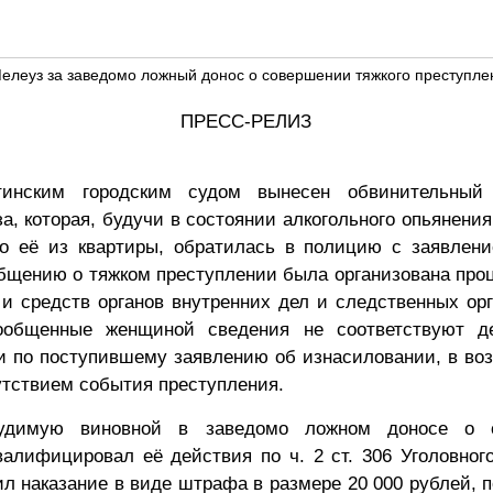
Мелеуз за заведомо ложный донос о совершении тяжкого преступле
ПРЕСС-РЕЛИЗ
хтинским городским судом вынесен обвинительный 
а, которая, будучи в состоянии алкогольного опьянения
о её из квартиры, обратилась в полицию с заявлени
общению о тяжком преступлении была организована про
и средств органов внутренних дел и следственных орг
сообщенные женщиной сведения не соответствуют де
и по поступившему заявлению об изнасиловании, в во
сутствием события преступления.
удимую виновной в заведомо ложном доносе о с
валифицировал её действия по ч. 2 ст. 306 Уголовног
л наказание в виде штрафа в размере 20 000 рублей, 