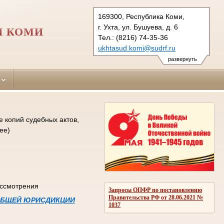
169300, Республика Коми,
г. Ухта, ул. Бушуева, д. 6
И КОМИ
Тел.: (8216) 74-35-36
ukhtasud.komi@sudrf.ru
схема проезда
развернуть
 копий судебных актов,
ее)
ассмотрения
Запросы ОПФР по постановлению
Правительства РФ от 28.06.2021 №
 ОБЩЕЙ ЮРИСДИКЦИИ
1037