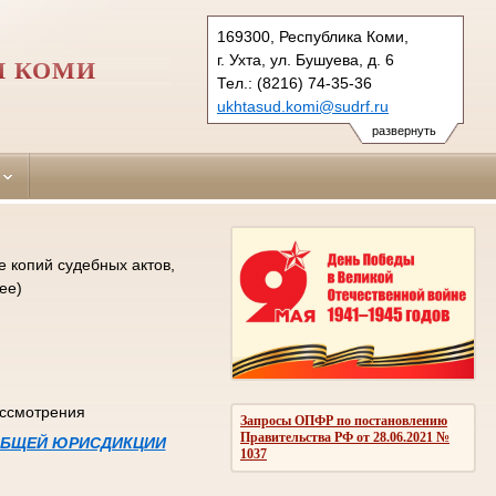
169300, Республика Коми,
г. Ухта, ул. Бушуева, д. 6
И КОМИ
Тел.: (8216) 74-35-36
ukhtasud.komi@sudrf.ru
схема проезда
развернуть
 копий судебных актов,
ее)
ассмотрения
Запросы ОПФР по постановлению
Правительства РФ от 28.06.2021 №
 ОБЩЕЙ ЮРИСДИКЦИИ
1037