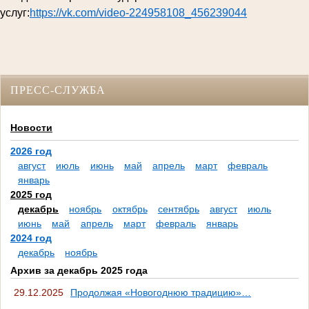
услуг:
https://vk.com/video-224958108_456239044
ПРЕСС-СЛУЖБА
Новости
2026 год
август
июль
июнь
май
апрель
март
февраль
январь
2025 год
декабрь
ноябрь
октябрь
сентябрь
август
июль
июнь
май
апрель
март
февраль
январь
2024 год
декабрь
ноябрь
Архив за декабрь 2025 года
29.12.2025
Продолжая «Новогоднюю традицию»…