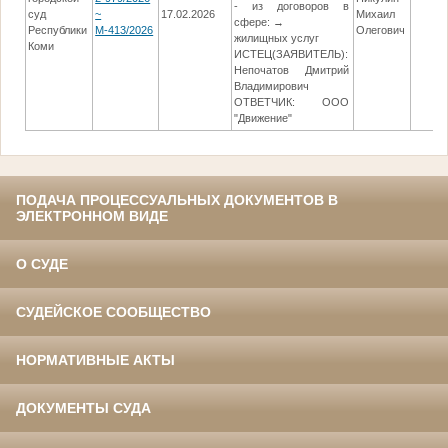
- из договоров в
суд
~
17.02.2026
Михаил
сфере: →
Республики
М-413/2026
Олегович
жилищных услуг
Коми
ИСТЕЦ(ЗАЯВИТЕЛЬ):
Непочатов Дмитрий
Владимирович
ОТВЕТЧИК: ООО
"Движение"
ПОДАЧА ПРОЦЕССУАЛЬНЫХ ДОКУМЕНТОВ В
ЭЛЕКТРОННОМ ВИДЕ
О СУДЕ
СУДЕЙСКОЕ СООБЩЕСТВО
НОРМАТИВНЫЕ АКТЫ
ДОКУМЕНТЫ СУДА