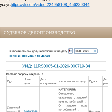
услуг:
https://vk.com/video-224958108_456239044
СУДЕБНОЕ ДЕЛОПРОИЗВОДСТВО
Вывести список дел, назначенных на дату
Поиск информации по делам
УИД: 11RS0005-01-2026-000719-84
Всего по запросу найдено -
1
.
Номер
Дата
Дата
Суд
Информация по делу
Судья
дела
поступления
решен
КАТЕГОРИЯ:
Отношения,
связанные с защитой
прав потребителей →
О защите прав
Ухтинский
потребителей →
городской
2-979/2026
Никулин