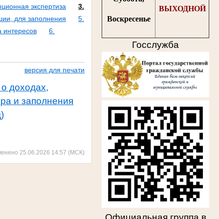
пционная экспертиза
3.
ВЫХОДНОЙ
Воскресенье
ции, для заполнения
5.
а интересов
6.
Госслужба
версия для печати
о доходах,
ера и заполнения
)
менено 25.06.2026 14:57 (МСК)
Официальная группа в