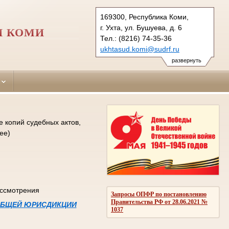
169300, Республика Коми,
г. Ухта, ул. Бушуева, д. 6
И КОМИ
Тел.: (8216) 74-35-36
ukhtasud.komi@sudrf.ru
схема проезда
развернуть
 копий судебных актов,
ее)
ассмотрения
Запросы ОПФР по постановлению
Правительства РФ от 28.06.2021 №
 ОБЩЕЙ ЮРИСДИКЦИИ
1037