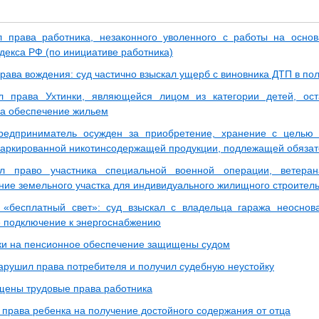
 права работника, незаконного уволенного с работы на основ
декса РФ (по инициативе работника)
рава вождения: суд частично взыскал ущерб с виновника ДТП в по
л права Ухтинки, являющейся лицом из категории детей, ос
на обеспечение жильем
предприниматель осужден за приобретение, хранение с целью
аркированной никотинсодержащей продукции, подлежащей обязат
л право участника специальной военной операции, ветера
ние земельного участка для индивидуального жилищного строитель
 «бесплатный свет»: суд взыскал с владельца гаража неоснов
 подключение к энергоснабжению
ки на пенсионное обеспечение защищены судом
арушил права потребителя и получил судебную неустойку
ены трудовые права работника
 права ребенка на получение достойного содержания от отца