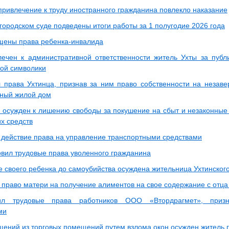
привлечение к труду иностранного гражданина повлекло наказание
городском суде подведены итоги работы за 1 полугодие 2026 года
ены права ребенка-инвалида
ечен к административной ответственности житель Ухты за пуб
кой символики
 права Ухтинца, признав за ним право собственности на незав
ный жилой дом
 осужден к лишению свободы за покушение на сбыт и незаконные
х средств
действие права на управление транспортными средствами
овил трудовые права уволенного гражданина
е своего ребенка до самоубийства осуждена жительница Ухтинског
 право матери на получение алиментов на свое содержание с отца
л трудовые права работников ООО «Втордрагмет», призн
ми
щений из торговых помещений путем взлома окон осужден житель г