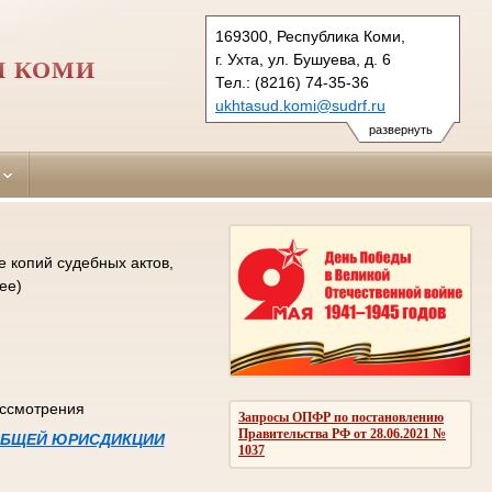
169300, Республика Коми,
г. Ухта, ул. Бушуева, д. 6
И КОМИ
Тел.: (8216) 74-35-36
ukhtasud.komi@sudrf.ru
схема проезда
развернуть
 копий судебных актов,
ее)
ассмотрения
Запросы ОПФР по постановлению
Правительства РФ от 28.06.2021 №
 ОБЩЕЙ ЮРИСДИКЦИИ
1037