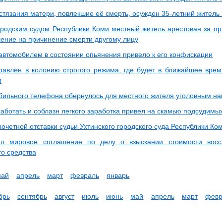
стязания матери, повлекшие её смерть, осужден 35-летний житель г
ородским судом Республики Коми местный житель арестован за п
шение на причинение смерти другому лицу
автомобилем в состоянии опьянения привело к его конфискации
равлен в колонию строгого режима, где будет в ближайшее врем
и
ильного телефона обернулось для местного жителя уголовным на
аботать и соблазн легкого заработка привел на скамью подсудимы
очетной отставки судьи Ухтинского городского суда Республики Ко
ил мировое соглашение по делу о взыскании стоимости восс
го средства
май
апрель
март
февраль
январь
брь
сентябрь
август
июль
июнь
май
апрель
март
февр