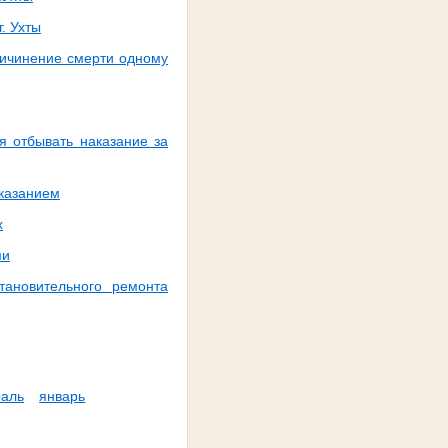
. Ухты
ричинение смерти одному
я отбывать наказание за
казанием
х
ми
тановительного ремонта
аль
январь