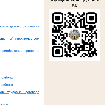
ВК
личное демонстрирование
ершенный строительством
 приобретение, хранение
о района
 ребенка
ав трудовые договора
.Ухты